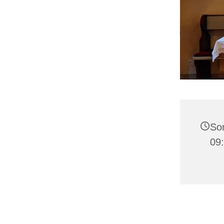
So
09