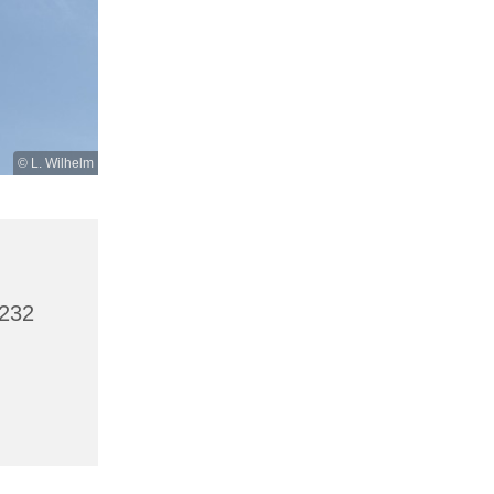
© L. Wilhelm
5232