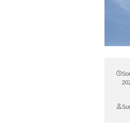
So
20
Su