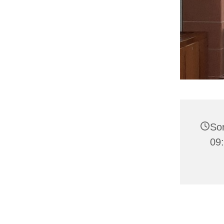
Son
09