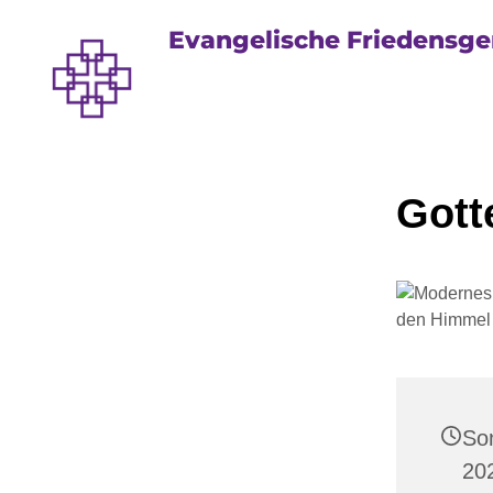
Evangelische Friedensg
Gott
So
20