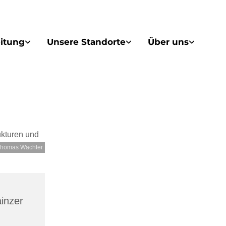
itung
Unsere Standorte
Über uns
homas Wächter
inzer