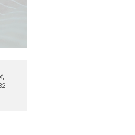
f,
32