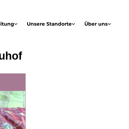
itung
Unsere Standorte
Über uns
uhof