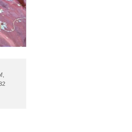
f,
32