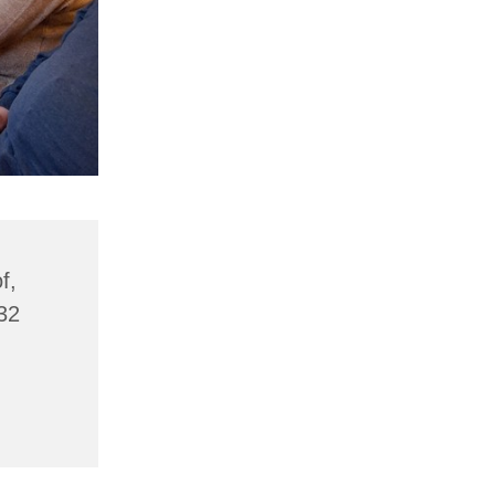
f,
32