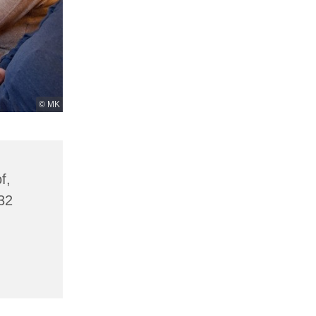
© MK
f,
32